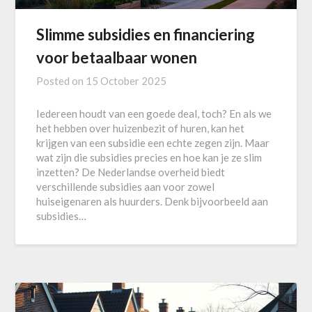
Slimme subsidies en financiering
voor betaalbaar wonen
Posted on
15 October 2025
Iedereen houdt van een goede deal, toch? En als we
het hebben over huizenbezit of huren, kan het
krijgen van een subsidie een echte zegen zijn. Maar
wat zijn die subsidies precies en hoe kan je ze slim
inzetten? De Nederlandse overheid biedt
verschillende subsidies aan voor zowel
huiseigenaren als huurders. Denk bijvoorbeeld aan
subsidies…