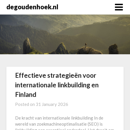
Skip
degoudenhoek.nl
to
content
Effectieve strategieën voor
internationale linkbuilding en
Finland
Posted on
31 January 2026
De kracht van internationale linkbuilding In de
wereld van zoekmachineoptimalisatie (SEO) is
linkbuilding een essentieel onderdeel. Het draait om