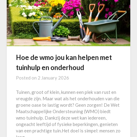
Hoe de wmo jou kan helpen met
tuinhulp en onderhoud
Posted on
2 January 2026
Tuinen, groot of klein, kunnen een plek van rust en
vreugde zijn. Maar wat als het onderhouden van die
groene oase te lastig wordt? Geen zorgen! De Wet
Maatschappelijke Ondersteuning (WMO) biedt
wmo tuinhulp. Dankzij deze wet kan iedereen,
ongeacht leeftijd of fysieke beperkingen, genieten
van een prachtige tuin.Het doel is simpel: mensen zo