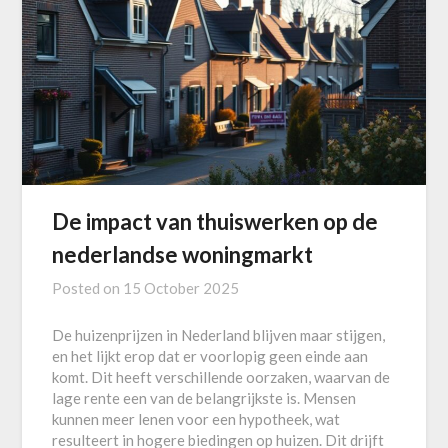
De impact van thuiswerken op de
nederlandse woningmarkt
Posted on
15 October 2025
De huizenprijzen in Nederland blijven maar stijgen,
en het lijkt erop dat er voorlopig geen einde aan
komt. Dit heeft verschillende oorzaken, waarvan de
lage rente een van de belangrijkste is. Mensen
kunnen meer lenen voor een hypotheek, wat
resulteert in hogere biedingen op huizen. Dit drijft