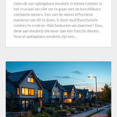
Gebruik van opklapbare meubels In kleine ruimtes is
het cruciaal om slim om te gaan met de beschikbare
vierkante meters. Een van de meest effectieve
manieren om dit te doen, is door multifunctionele
ruimtes te creëren. Wat bedoelen we daarmee? Nou,
denk aan meubels die meer dan één functie dienen.
Vooral opklapbare meubels zijn een…