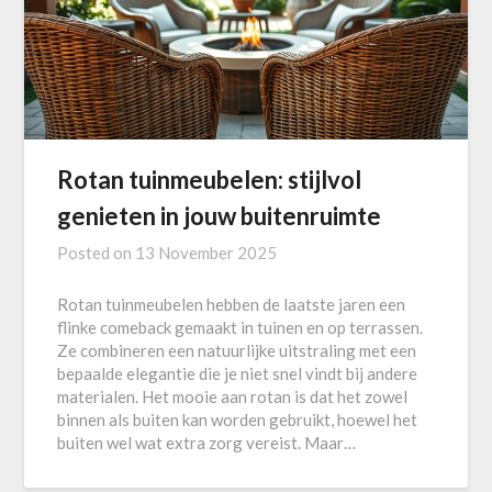
Rotan tuinmeubelen: stijlvol
genieten in jouw buitenruimte
Posted on
13 November 2025
Rotan tuinmeubelen hebben de laatste jaren een
flinke comeback gemaakt in tuinen en op terrassen.
Ze combineren een natuurlijke uitstraling met een
bepaalde elegantie die je niet snel vindt bij andere
materialen. Het mooie aan rotan is dat het zowel
binnen als buiten kan worden gebruikt, hoewel het
buiten wel wat extra zorg vereist. Maar…