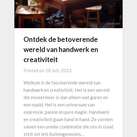
Ontdek de betoverende
wereld van handwerk en
creativiteit
Posted on
18 July 2023
Welkom in de fascinerende wereld van
handwerk en creativiteit. Het is een wereld
die zoveel meer is dan alleen wat garen en
een naald. Het is een universum van
expressie, passie en pure magie. Handwerk
en creativiteit gaan hand in hand. Ze vormen
samen een unieke combinatie die ons in staat
stelt om iets buitengewoons…