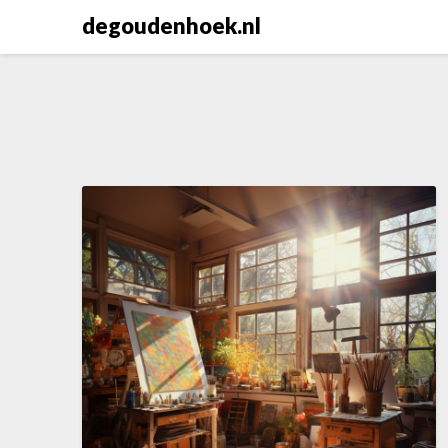
Skip
degoudenhoek.nl
to
content