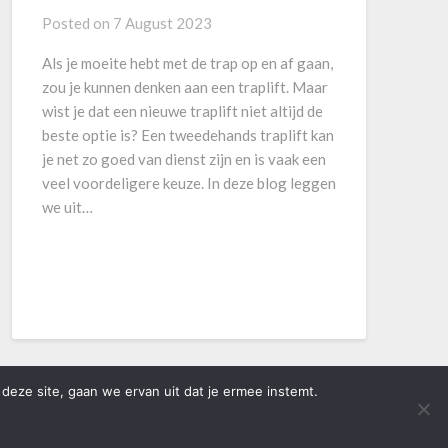
Posted on
7 August 2023
Als je moeite hebt met de trap op en af gaan,
zou je kunnen denken aan een traplift. Maar
wist je dat een nieuwe traplift niet altijd de
beste optie is? Een tweedehands traplift kan
je net zo goed van dienst zijn en is vaak een
veel voordeligere keuze. In deze blog leggen
we uit…
deze site, gaan we ervan uit dat je ermee instemt.