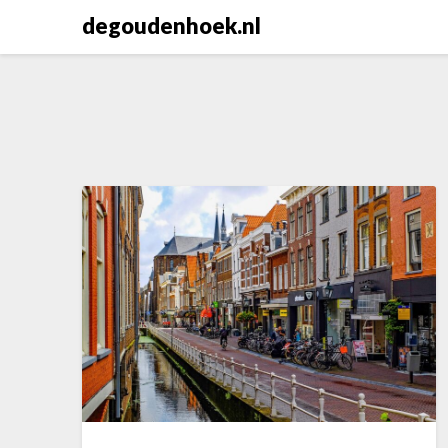
Skip
degoudenhoek.nl
to
content