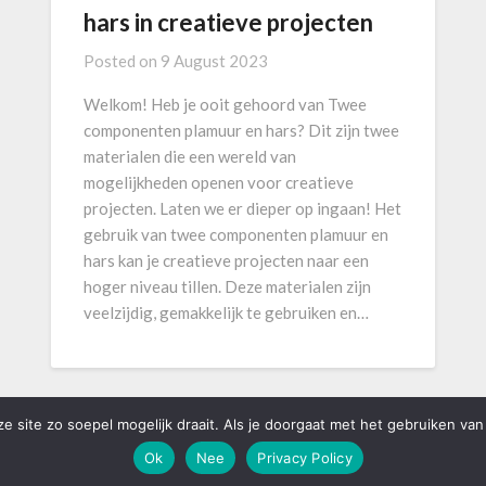
hars in creatieve projecten
Posted on
9 August 2023
Welkom! Heb je ooit gehoord van Twee
componenten plamuur en hars? Dit zijn twee
materialen die een wereld van
mogelijkheden openen voor creatieve
projecten. Laten we er dieper op ingaan! Het
gebruik van twee componenten plamuur en
hars kan je creatieve projecten naar een
hoger niveau tillen. Deze materialen zijn
veelzijdig, gemakkelijk te gebruiken en…
 site zo soepel mogelijk draait. Als je doorgaat met het gebruiken van 
Ok
Nee
Privacy Policy
©2026 degoudenhoek.nl
| Powered by
SuperbThemes