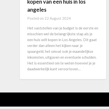
kopen van een huis in los
angeles
Posted on
22 August 2024
Het vaststellen van je budget is de eerste en
misschien wel de belangrijkste stap als je
een huis wilt kopen in Los Angeles. Dit gaat
verder dan alleen het kijken naar je
spaargeld; het omvat ook je maandelijkse
inkomsten, uitgaven en eventuele schulden.
Het is essentieel om te weten hoeveel je je
daadwerkelijk kunt veroorloven…