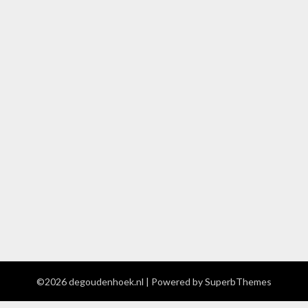
©2026 degoudenhoek.nl
| Powered by
SuperbThemes