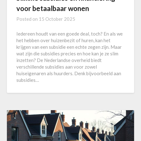
voor betaalbaar wonen
Posted on
15 October 2025
Iedereen houdt van een goede deal, toch? En als we
het hebben over huizenbezit of huren, kan het
krijgen van een subsidie een echte zegen zijn. Maar
wat zijn die subsidies precies en hoe kan je ze slim
inzetten? De Nederlandse overheid biedt
verschillende subsidies aan voor zowel
huiseigenaren als huurders. Denk bijvoorbeeld aan
subsidies…