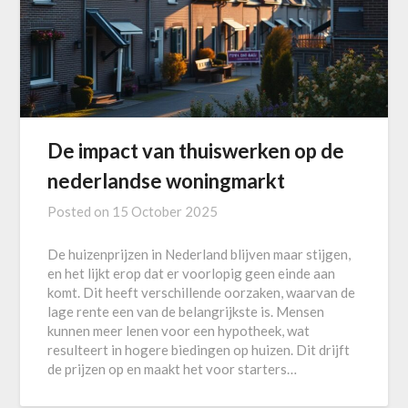
De impact van thuiswerken op de
nederlandse woningmarkt
Posted on
15 October 2025
De huizenprijzen in Nederland blijven maar stijgen,
en het lijkt erop dat er voorlopig geen einde aan
komt. Dit heeft verschillende oorzaken, waarvan de
lage rente een van de belangrijkste is. Mensen
kunnen meer lenen voor een hypotheek, wat
resulteert in hogere biedingen op huizen. Dit drijft
de prijzen op en maakt het voor starters…