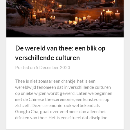
De wereld van thee: een blik op
verschillende culturen
Posted on
5 December 2023
Thee is niet zomaar een drankje, het is een
wereldwijd fenomeen dat in verschillende culturen
op unieke wijzen wordt gevierd. Laten we beginnen
met de Chinese theeceremonie, een kunstvorm op
zichzelf. Deze ceremonie, ook wel bekend als
Gongfu Cha, gaat over veel meer dan alleen het
drinken van thee. Het is een ritueel dat discipline,…