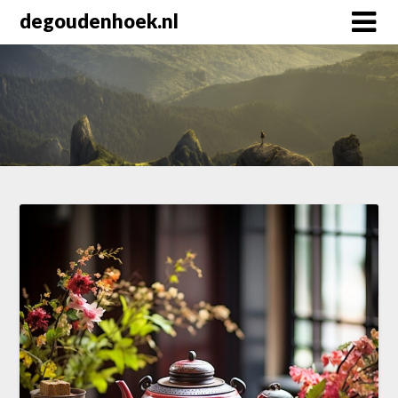
Skip
degoudenhoek.nl
to
content