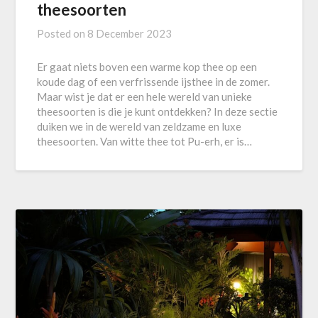
theesoorten
Posted on
8 December 2023
Er gaat niets boven een warme kop thee op een
koude dag of een verfrissende ijsthee in de zomer.
Maar wist je dat er een hele wereld van unieke
theesoorten is die je kunt ontdekken? In deze sectie
duiken we in de wereld van zeldzame en luxe
theesoorten. Van witte thee tot Pu-erh, er is…